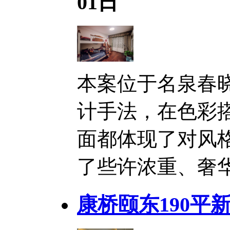
01日
本案位于名泉春
计手法，在色彩
面都体现了对风
了些许浓重、奢华的
康桥颐东190平