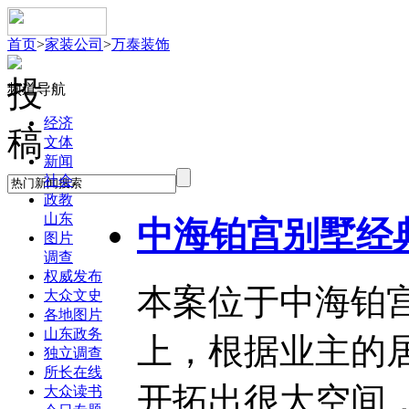
首页
>
家装公司
>
万泰装饰
频道导航
经济
文体
新闻
社会
政教
山东
中海铂宫别墅经
图片
调查
权威发布
本案位于中海铂
大众文史
各地图片
山东政务
上，根据业主的
独立调查
所长在线
开拓出很大空间
大众读书